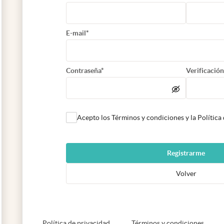
E-mail*
Contraseña*
Verificación
Acepto los Términos y condiciones y la Política
Registrarme
Volver
abre en nueva pestaña
abre e
Política de privacidad
Términos y condiciones