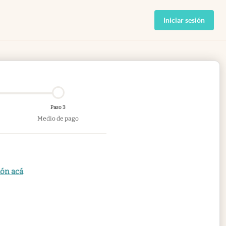
Iniciar sesión
Paso 3
Medio de pago
ión acá