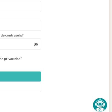
 de contraseña*
 de privacidad*
n nueva pestaña