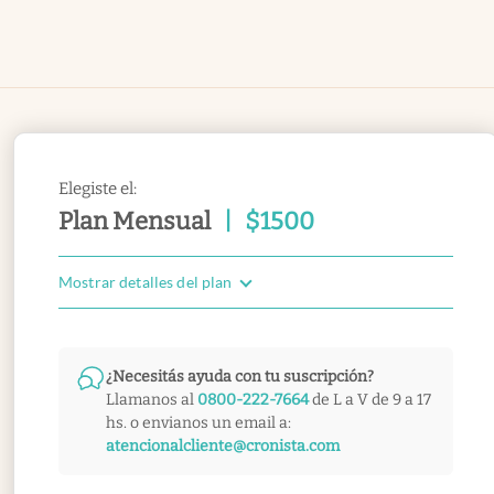
Elegiste el:
Plan Mensual
|
$
1500
Mostrar detalles del plan
¿Necesitás ayuda con tu suscripción?
Llamanos al
0800-222-7664
de L a V de 9 a 17
hs. o envianos un email a:
atencionalcliente@cronista.com