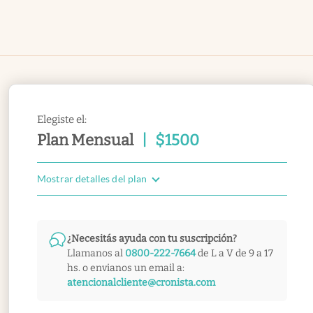
Elegiste el:
Plan Mensual
|
$
1500
Mostrar detalles del plan
¿Necesitás ayuda con tu suscripción?
Llamanos al
0800-222-7664
de L a V de 9 a 17
hs. o envianos un email a:
atencionalcliente@cronista.com