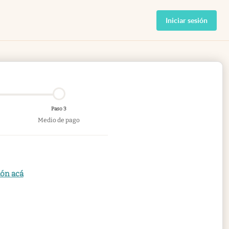
Iniciar sesión
Paso 3
Medio de pago
ión acá