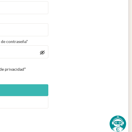
 de contraseña*
 de privacidad*
n nueva pestaña