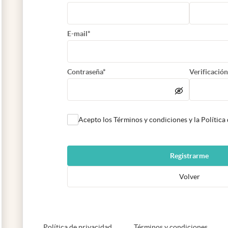
E-mail*
Contraseña*
Verificación
Acepto los Términos y condiciones y la Política
Registrarme
Volver
abre en nueva pestaña
abre e
Política de privacidad
Términos y condiciones