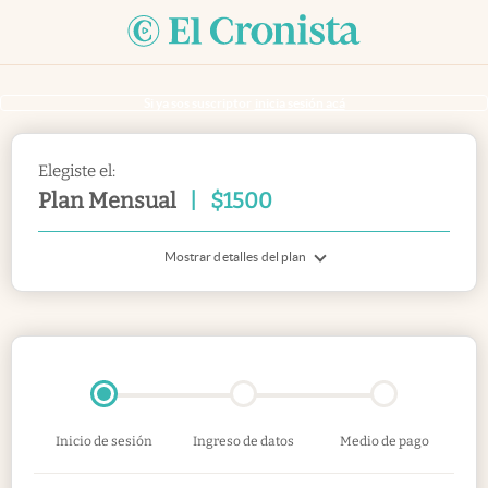
Si ya sos suscriptor
inicia sesión acá
Elegiste el:
Plan Mensual
|
$
1500
Mostrar detalles del plan
Inicio de sesión
Ingreso de datos
Medio de pago