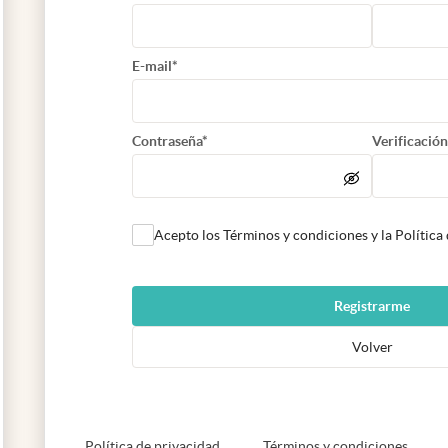
E-mail*
Contraseña*
Verificación
Acepto los Términos y condiciones y la Política
Registrarme
Volver
abre en nueva pestaña
abre e
Política de privacidad
Términos y condiciones