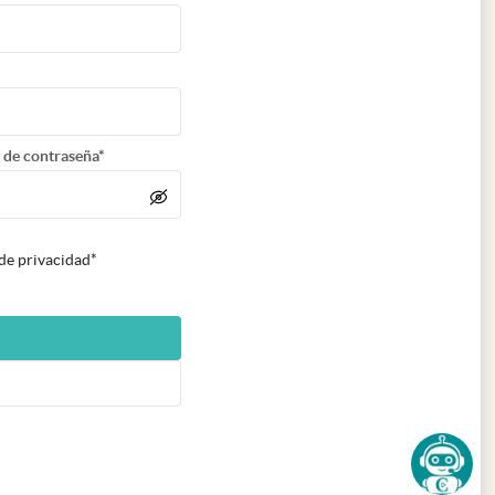
 de contraseña*
 de privacidad*
n nueva pestaña