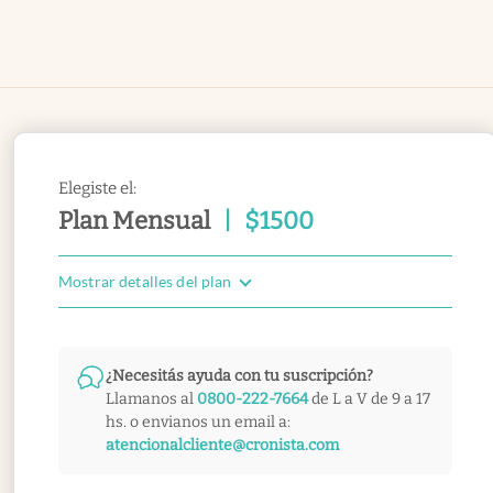
Elegiste el:
Plan Mensual
|
$
1500
Mostrar detalles del plan
¿Necesitás ayuda con tu suscripción?
Llamanos al
0800-222-7664
de L a V de 9 a 17
hs. o envianos un email a:
atencionalcliente@cronista.com