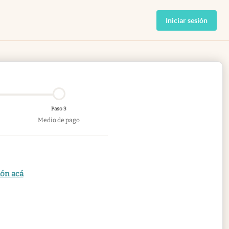
Iniciar sesión
Paso 3
Medio de pago
ión acá