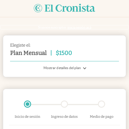
Si ya sos suscriptor
inicia sesión acá
Elegiste el:
Plan Mensual
|
$
1500
Mostrar detalles del plan
Inicio de sesión
Ingreso de datos
Medio de pago