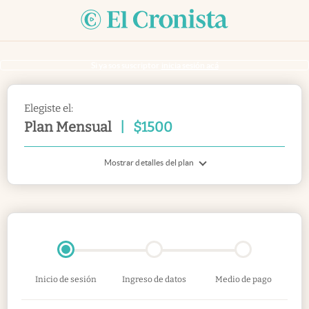
Si ya sos suscriptor
inicia sesión acá
Elegiste el:
Plan Mensual
|
$
1500
Mostrar detalles del plan
Inicio de sesión
Ingreso de datos
Medio de pago