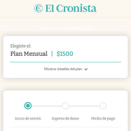
Si ya sos suscriptor
inicia sesión acá
Elegiste el:
Plan Mensual
|
$
1500
Mostrar detalles del plan
Inicio de sesión
Ingreso de datos
Medio de pago