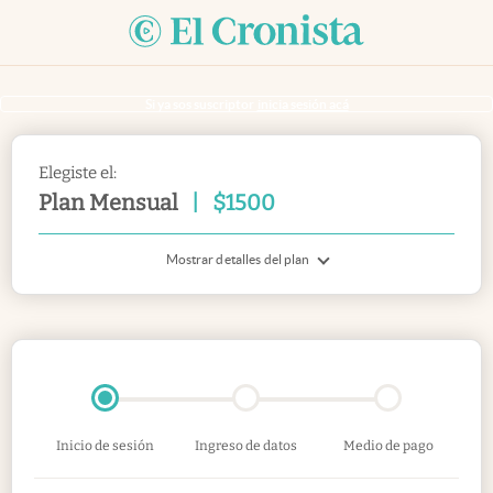
Si ya sos suscriptor
inicia sesión acá
Elegiste el:
Plan Mensual
|
$
1500
Mostrar detalles del plan
Inicio de sesión
Ingreso de datos
Medio de pago