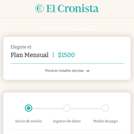
Si ya sos suscriptor
inicia sesión acá
Elegiste el:
Plan Mensual
|
$
1500
Mostrar detalles del plan
Inicio de sesión
Ingreso de datos
Medio de pago