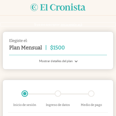
Si ya sos suscriptor
inicia sesión acá
Elegiste el:
Plan Mensual
|
$
1500
Mostrar detalles del plan
Inicio de sesión
Ingreso de datos
Medio de pago