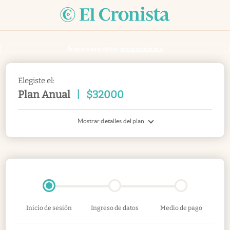
Si ya sos suscriptor
inicia sesión acá
Elegiste el:
Plan Anual
|
$
32000
Mostrar detalles del plan
Inicio de sesión
Ingreso de datos
Medio de pago