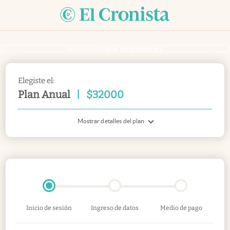
Si ya sos suscriptor
inicia sesión acá
Elegiste el:
Plan Anual
|
$
32000
Mostrar detalles del plan
Inicio de sesión
Ingreso de datos
Medio de pago