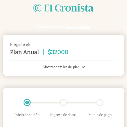
Si ya sos suscriptor
inicia sesión acá
Elegiste el:
Plan Anual
|
$
32000
Mostrar detalles del plan
Inicio de sesión
Ingreso de datos
Medio de pago