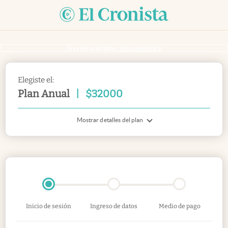
Si ya sos suscriptor
inicia sesión acá
Elegiste el:
Plan Anual
|
$
32000
Mostrar detalles del plan
Inicio de sesión
Ingreso de datos
Medio de pago