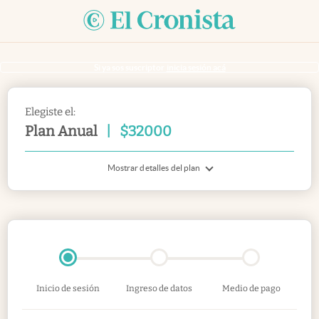
Si ya sos suscriptor
inicia sesión acá
Elegiste el:
Plan Anual
|
$
32000
Mostrar detalles del plan
Inicio de sesión
Ingreso de datos
Medio de pago