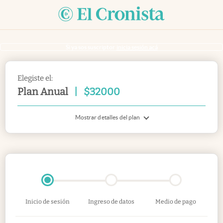
Si ya sos suscriptor
inicia sesión acá
Elegiste el:
Plan Anual
|
$
32000
Mostrar detalles del plan
Inicio de sesión
Ingreso de datos
Medio de pago