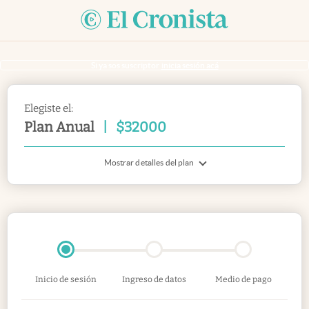
Si ya sos suscriptor
inicia sesión acá
Elegiste el:
Plan Anual
|
$
32000
Mostrar detalles del plan
Inicio de sesión
Ingreso de datos
Medio de pago