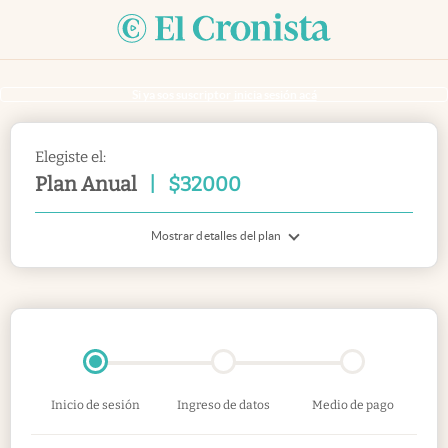
Si ya sos suscriptor
inicia sesión acá
Elegiste el:
Plan Anual
|
$
32000
Mostrar detalles del plan
Inicio de sesión
Ingreso de datos
Medio de pago