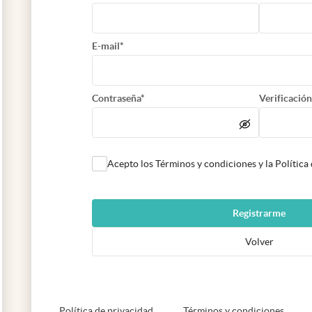
E-mail*
Contraseña*
Verificación
Acepto los Términos y condiciones y la Política
Registrarme
Volver
abre en nueva pestaña
abre e
Política de privacidad
Términos y condiciones