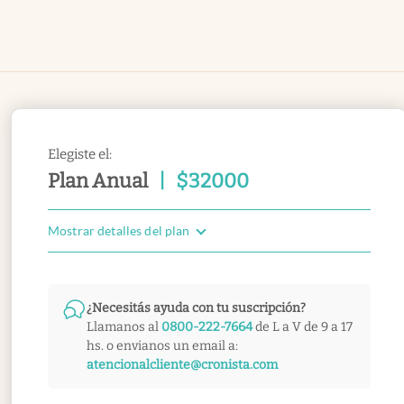
Elegiste el:
Plan Anual
|
$
32000
Mostrar detalles del plan
¿Necesitás ayuda con tu suscripción?
Llamanos al
0800-222-7664
de L a V de 9 a 17
hs. o envianos un email a:
atencionalcliente@cronista.com