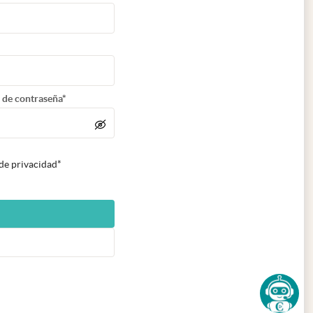
 de contraseña*
 de privacidad*
n nueva pestaña