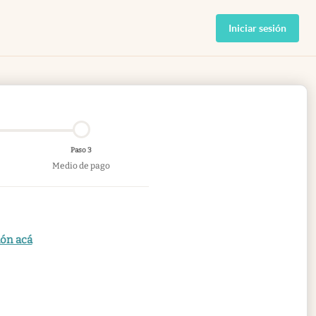
Iniciar sesión
Paso 3
Medio de pago
ión acá