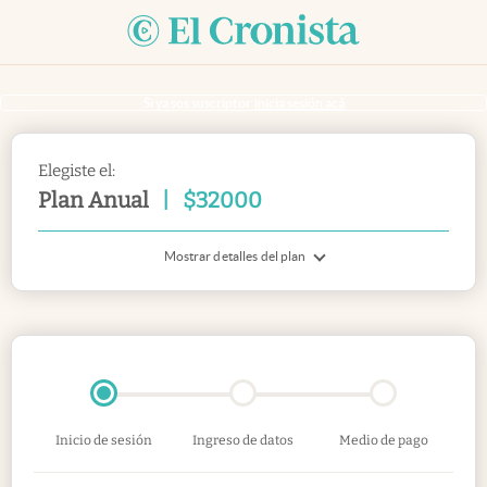
Si ya sos suscriptor
inicia sesión acá
Elegiste el:
Plan Anual
|
$
32000
Mostrar detalles del plan
Inicio de sesión
Ingreso de datos
Medio de pago