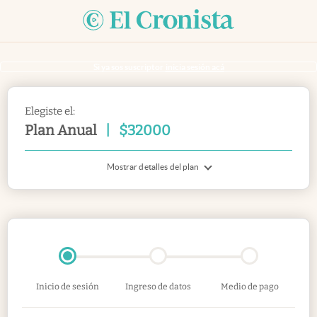
Si ya sos suscriptor
inicia sesión acá
Elegiste el:
Plan Anual
|
$
32000
Mostrar detalles del plan
Inicio de sesión
Ingreso de datos
Medio de pago