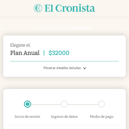
Si ya sos suscriptor
inicia sesión acá
Elegiste el:
Plan Anual
|
$
32000
Mostrar detalles del plan
Inicio de sesión
Ingreso de datos
Medio de pago