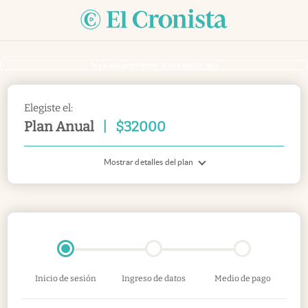
Si ya sos suscriptor
inicia sesión acá
Elegiste el:
Plan Anual
|
$
32000
Mostrar detalles del plan
Inicio de sesión
Ingreso de datos
Medio de pago