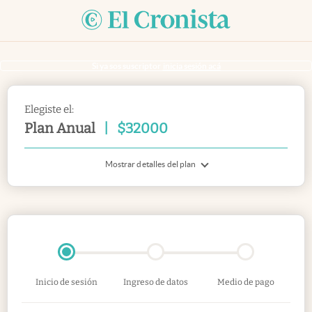
Si ya sos suscriptor
inicia sesión acá
Elegiste el:
Plan Anual
|
$
32000
Mostrar detalles del plan
Inicio de sesión
Ingreso de datos
Medio de pago