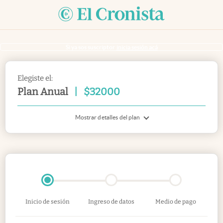
Si ya sos suscriptor
inicia sesión acá
Elegiste el:
Plan Anual
|
$
32000
Mostrar detalles del plan
Inicio de sesión
Ingreso de datos
Medio de pago