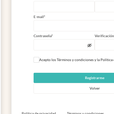
E-mail*
Contraseña*
Verificación
Acepto los Términos y condiciones y la Política
Registrarme
Volver
abre en nueva pestaña
abre e
Política de privacidad
Términos y condiciones