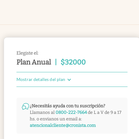
Elegiste el:
Plan Anual
|
$
32000
Mostrar detalles del plan
¿Necesitás ayuda con tu suscripción?
Llamanos al
0800-222-7664
de L a V de 9 a 17
hs. o envianos un email a:
atencionalcliente@cronista.com