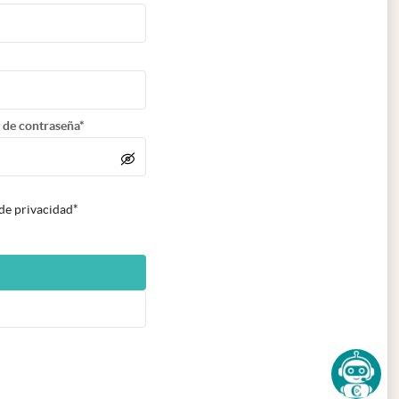
 de contraseña*
 de privacidad*
n nueva pestaña