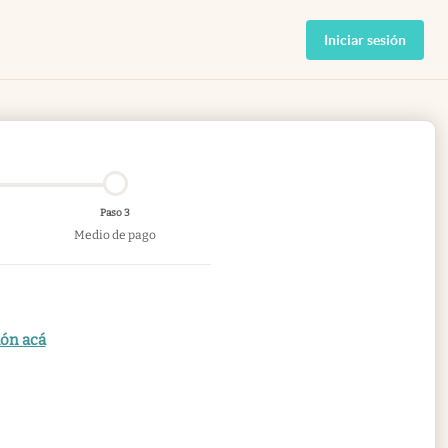
Iniciar sesión
Paso 3
Medio de pago
ión acá