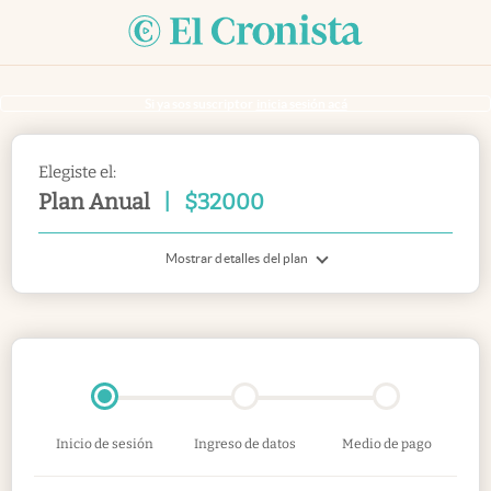
Si ya sos suscriptor
inicia sesión acá
Elegiste el:
Plan Anual
|
$
32000
Mostrar detalles del plan
Inicio de sesión
Ingreso de datos
Medio de pago