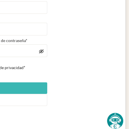
 de contraseña*
 de privacidad*
n nueva pestaña