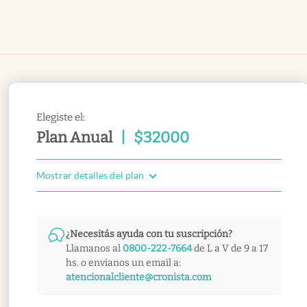
Elegiste el:
Plan Anual
|
$
32000
Mostrar detalles del plan
¿Necesitás ayuda con tu suscripción?
Llamanos al
0800-222-7664
de L a V de 9 a 17
hs. o envianos un email a:
atencionalcliente@cronista.com