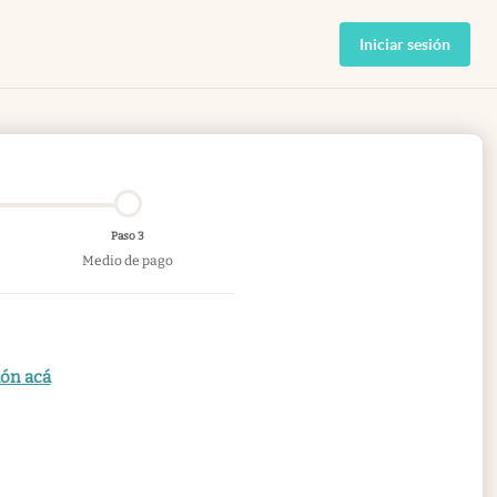
Iniciar sesión
Paso 3
Medio de pago
ión acá