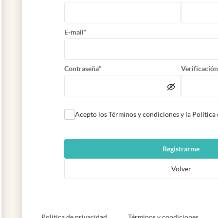
E-mail*
Contraseña*
Verificación
Acepto los Términos y condiciones y la Política
Registrarme
Volver
abre en nueva pestaña
abre e
Política de privacidad
Términos y condiciones