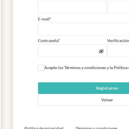
E-mail*
Contraseña*
Verificación
Acepto los Términos y condiciones y la Política
Registrarme
Volver
abre en nueva pestaña
abre e
Política de privacidad
Términos y condiciones