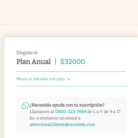
Elegiste el:
Plan Anual
|
$
32000
Mostrar detalles del plan
¿Necesitás ayuda con tu suscripción?
Llamanos al
0800-222-7664
de L a V de 9 a 17
hs. o envianos un email a:
atencionalcliente@cronista.com