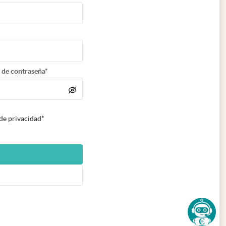
 de contraseña*
 de privacidad*
n nueva pestaña