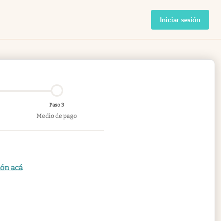
Iniciar sesión
Paso 3
Medio de pago
ión acá