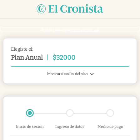
Si ya sos suscriptor
inicia sesión acá
Elegiste el:
Plan Anual
|
$
32000
Mostrar detalles del plan
Inicio de sesión
Ingreso de datos
Medio de pago