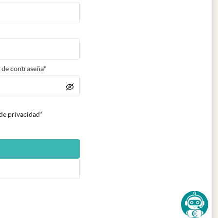
 de contraseña*
 de privacidad*
n nueva pestaña