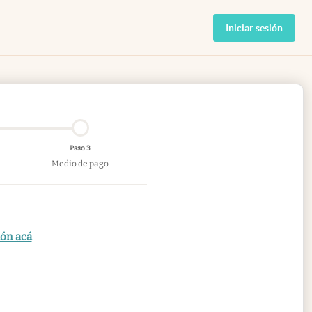
Iniciar sesión
Paso 3
Medio de pago
ión acá