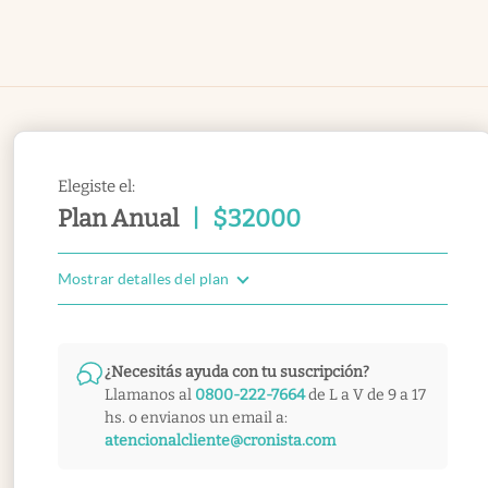
Elegiste el:
Plan Anual
|
$
32000
Mostrar detalles del plan
¿Necesitás ayuda con tu suscripción?
Llamanos al
0800-222-7664
de L a V de 9 a 17
hs. o envianos un email a:
atencionalcliente@cronista.com