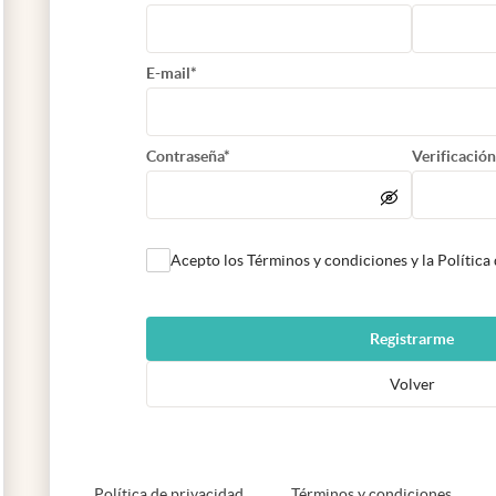
E-mail*
Contraseña*
Verificación
Acepto los Términos y condiciones y la Política
Registrarme
Volver
abre en nueva pestaña
abre e
Política de privacidad
Términos y condiciones