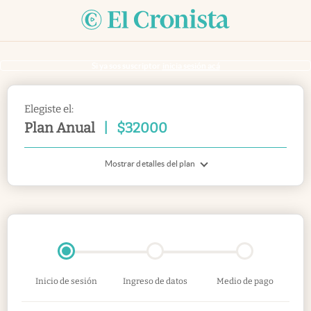
Si ya sos suscriptor
inicia sesión acá
Elegiste el:
Plan Anual
|
$
32000
Mostrar detalles del plan
Inicio de sesión
Ingreso de datos
Medio de pago