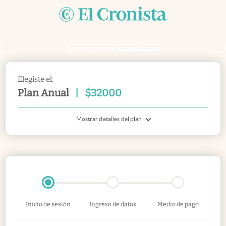
Si ya sos suscriptor
inicia sesión acá
Elegiste el:
Plan Anual
|
$
32000
Mostrar detalles del plan
Inicio de sesión
Ingreso de datos
Medio de pago