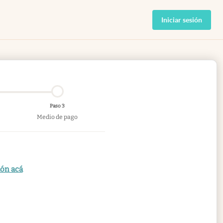
Iniciar sesión
Paso 3
Medio de pago
ión acá