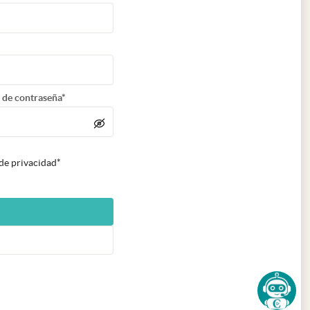
 de contraseña*
 de privacidad*
n nueva pestaña