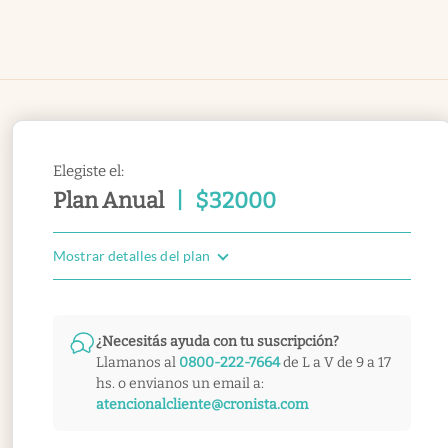
Elegiste el:
Plan Anual
|
$
32000
Mostrar detalles del plan
¿Necesitás ayuda con tu suscripción?
Llamanos al
0800-222-7664
de L a V de 9 a 17
hs. o envianos un email a:
atencionalcliente@cronista.com