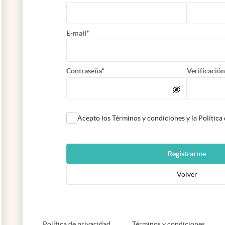
E-mail*
Contraseña*
Verificación
Acepto los Términos y condiciones y la Política
Registrarme
Volver
abre en nueva pestaña
abre e
Política de privacidad
Términos y condiciones