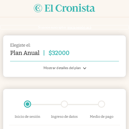
Si ya sos suscriptor
inicia sesión acá
Elegiste el:
Plan Anual
|
$
32000
Mostrar detalles del plan
Inicio de sesión
Ingreso de datos
Medio de pago