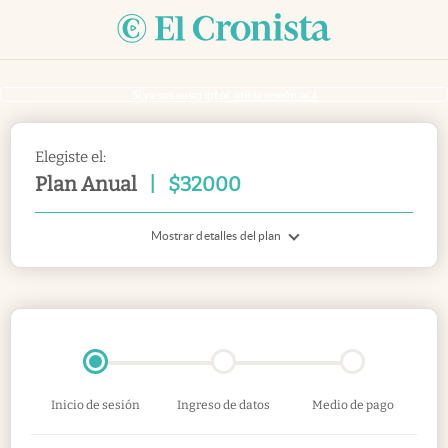
Si ya sos suscriptor
inicia sesión acá
Elegiste el:
Plan Anual
|
$
32000
Mostrar detalles del plan
Inicio de sesión
Ingreso de datos
Medio de pago