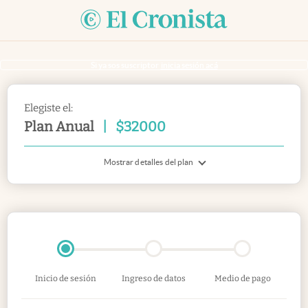
Si ya sos suscriptor
inicia sesión acá
Elegiste el:
Plan Anual
|
$
32000
Mostrar detalles del plan
Inicio de sesión
Ingreso de datos
Medio de pago