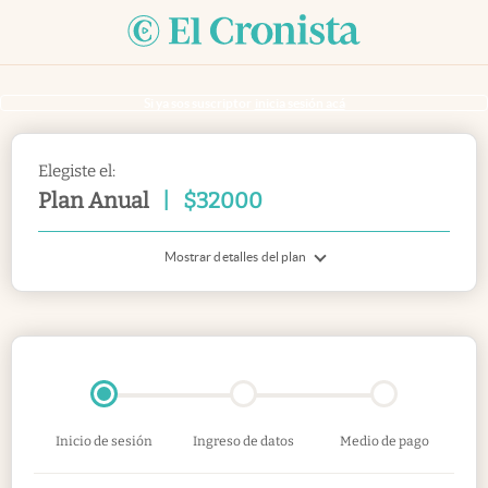
Si ya sos suscriptor
inicia sesión acá
Elegiste el:
Plan Anual
|
$
32000
Mostrar detalles del plan
Inicio de sesión
Ingreso de datos
Medio de pago