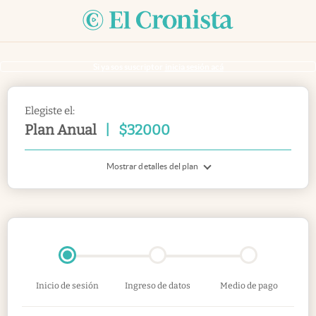
Si ya sos suscriptor
inicia sesión acá
Elegiste el:
Plan Anual
|
$
32000
Mostrar detalles del plan
Inicio de sesión
Ingreso de datos
Medio de pago