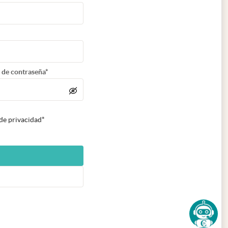
 de contraseña*
 de privacidad*
n nueva pestaña