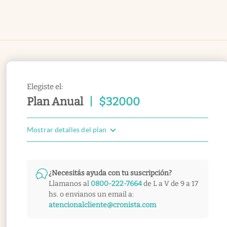
Elegiste el:
Plan Anual
|
$
32000
Mostrar detalles del plan
¿Necesitás ayuda con tu suscripción?
Llamanos al
0800-222-7664
de L a V de 9 a 17
hs. o envianos un email a:
atencionalcliente@cronista.com