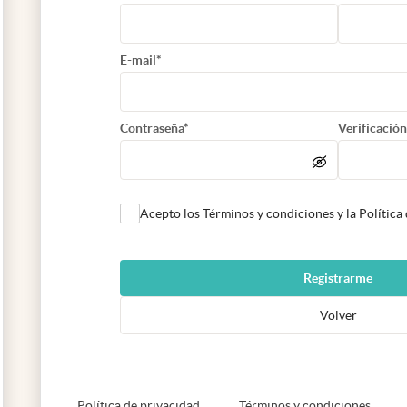
E-mail*
Contraseña*
Verificación
Acepto los Términos y condiciones y la Política
Registrarme
Volver
abre en nueva pestaña
abre e
Política de privacidad
Términos y condiciones