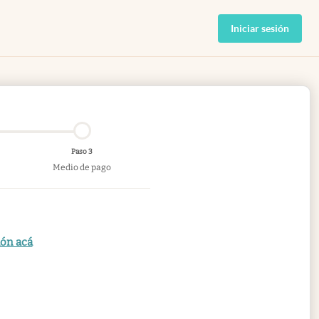
Iniciar sesión
Paso 3
Medio de pago
ión acá