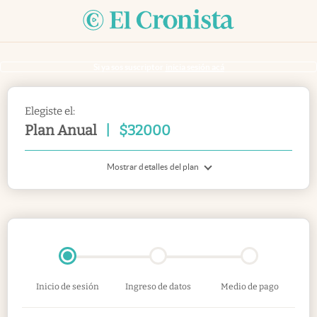
Si ya sos suscriptor
inicia sesión acá
Elegiste el:
Plan Anual
|
$
32000
Mostrar detalles del plan
Inicio de sesión
Ingreso de datos
Medio de pago