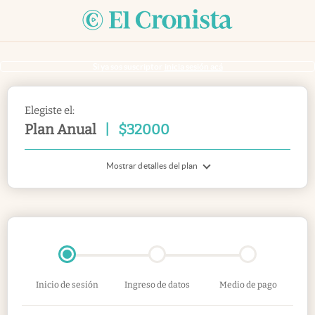
Si ya sos suscriptor
inicia sesión acá
Elegiste el:
Plan Anual
|
$
32000
Mostrar detalles del plan
Inicio de sesión
Ingreso de datos
Medio de pago