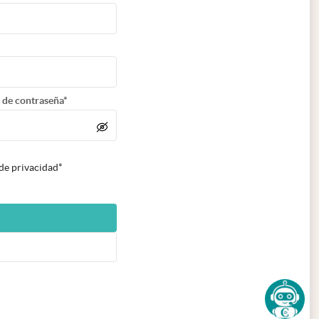
 de contraseña*
 de privacidad*
n nueva pestaña