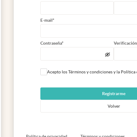
E-mail*
Contraseña*
Verificación
Acepto los Términos y condiciones y la Política
Registrarme
Volver
abre en nueva pestaña
abre e
Política de privacidad
Términos y condiciones