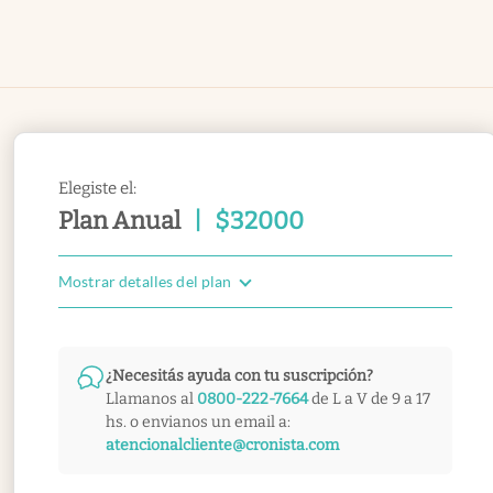
Elegiste el:
Plan Anual
|
$
32000
Mostrar detalles del plan
¿Necesitás ayuda con tu suscripción?
Llamanos al
0800-222-7664
de L a V de 9 a 17
hs. o envianos un email a:
atencionalcliente@cronista.com