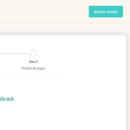
Iniciar sesión
Paso 3
Medio de pago
ión acá