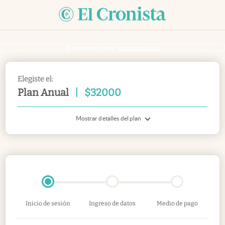
Si ya sos suscriptor
inicia sesión acá
Elegiste el:
Plan Anual
|
$
32000
Mostrar detalles del plan
Inicio de sesión
Ingreso de datos
Medio de pago