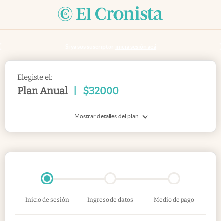
Si ya sos suscriptor
inicia sesión acá
Elegiste el:
Plan Anual
|
$
32000
Mostrar detalles del plan
Inicio de sesión
Ingreso de datos
Medio de pago