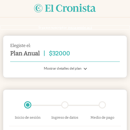
Si ya sos suscriptor
inicia sesión acá
Elegiste el:
Plan Anual
|
$
32000
Mostrar detalles del plan
Inicio de sesión
Ingreso de datos
Medio de pago