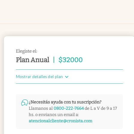
Elegiste el:
Plan Anual
|
$
32000
Mostrar detalles del plan
¿Necesitás ayuda con tu suscripción?
Llamanos al
0800-222-7664
de L a V de 9 a 17
hs. o envianos un email a:
atencionalcliente@cronista.com