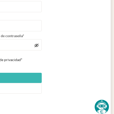
 de contraseña*
 de privacidad*
n nueva pestaña