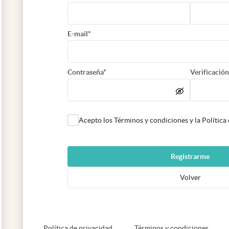
E-mail*
Contraseña*
Verificación
Acepto los Términos y condiciones y la Política
Registrarme
Volver
abre en nueva pestaña
abre e
Política de privacidad
Términos y condiciones