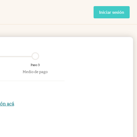
Iniciar sesión
Paso 3
Medio de pago
ión acá