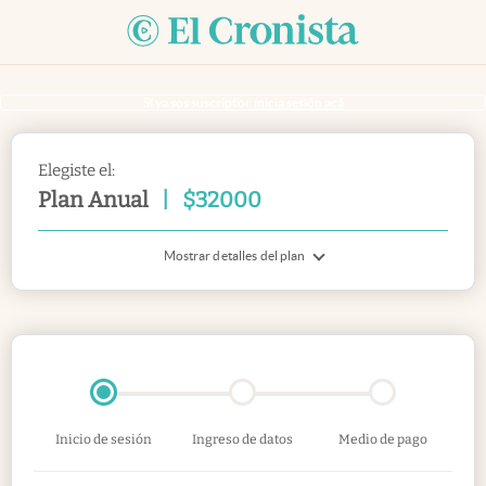
Si ya sos suscriptor
inicia sesión acá
Elegiste el:
Plan Anual
|
$
32000
Mostrar detalles del plan
Inicio de sesión
Ingreso de datos
Medio de pago