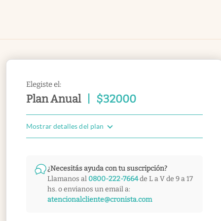
Elegiste el:
Plan Anual
|
$
32000
Mostrar detalles del plan
¿Necesitás ayuda con tu suscripción?
Llamanos al
0800-222-7664
de L a V de 9 a 17
hs. o envianos un email a:
atencionalcliente@cronista.com