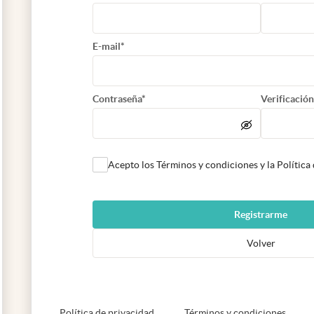
E-mail*
Contraseña*
Verificación
Acepto los Términos y condiciones y la Política
Registrarme
Volver
abre en nueva pestaña
abre e
Política de privacidad
Términos y condiciones