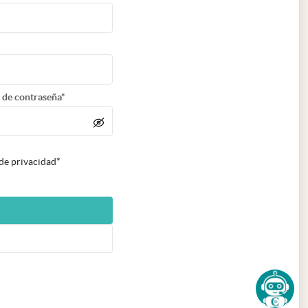
 de contraseña*
 de privacidad*
n nueva pestaña