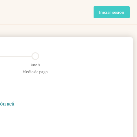
Iniciar sesión
Paso 3
Medio de pago
ión acá