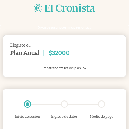
Si ya sos suscriptor
inicia sesión acá
Elegiste el:
Plan Anual
|
$
32000
Mostrar detalles del plan
Inicio de sesión
Ingreso de datos
Medio de pago